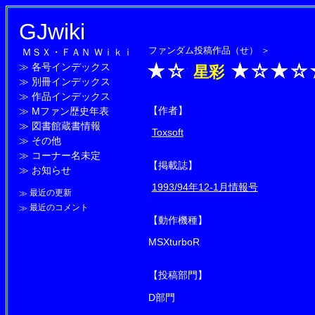
GJwiki
ファンダム投稿作品（せ）
＞
ＭＳＸ・ＦＡＮ Ｗｉｋｉ
≫
各号インデックス
星彩
≫
別冊インデックス
≫
作品インデックス
【作者】
≫
Mファン歴史年表
≫
図書館蔵書情報
Toxsoft
≫
その他
≫
コーナー名未定
【掲載誌】
≫
お知らせ
1993/94年12-1月情報号
≫
最近の更新
≫
最近のコメント
【動作機種】
MSXturboR
【投稿部門】
D部門