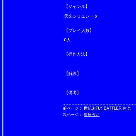
【ジャンル】
天文シミュレータ
【プレイ人数】
0人
【操作方法】
【解説】
【備考】
前ページ：
世紀末FLY BATTLER 弥七
次ページ：
星座占い