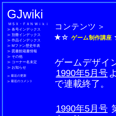
GJwiki
ＭＳＸ・ＦＡＮ Ｗｉｋｉ
コンテンツ
＞
≫
各号インデックス
≫
別冊インデックス
ゲーム制作講座
≫
作品インデックス
≫
Mファン歴史年表
≫
図書館蔵書情報
≫
その他
ゲームデザイ
≫
コーナー名未定
≫
お知らせ
1990年5月号
≫
最近の更新
で連載終了。
≫
最近のコメント
1990年5月号