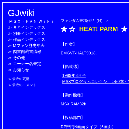
GJwiki
ファンダム投稿作品（H）
＞
ＭＳＸ・ＦＡＮ Ｗｉｋｉ
≫
各号インデックス
HEAT! PARM
≫
別冊インデックス
≫
作品インデックス
【作者】
≫
Mファン歴史年表
≫
図書館蔵書情報
EMGVT-HALT9918.
≫
その他
≫
コーナー名未定
【掲載誌】
≫
お知らせ
1989年8月号
≫
最近の更新
MSXプログラムコレクション50本
≫
最近のコメント
【動作機種】
MSX RAM32k
【投稿部門】
RP部門N画面タイプ（5画面）