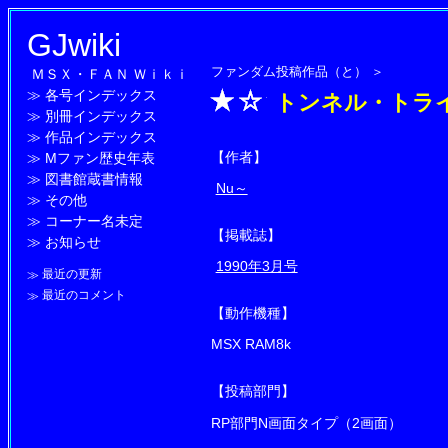
GJwiki
ファンダム投稿作品（と）
＞
ＭＳＸ・ＦＡＮ Ｗｉｋｉ
≫
各号インデックス
トンネル・トラ
≫
別冊インデックス
≫
作品インデックス
【作者】
≫
Mファン歴史年表
≫
図書館蔵書情報
Nu～
≫
その他
≫
コーナー名未定
【掲載誌】
≫
お知らせ
1990年3月号
≫
最近の更新
≫
最近のコメント
【動作機種】
MSX RAM8k
【投稿部門】
RP部門N画面タイプ（2画面）