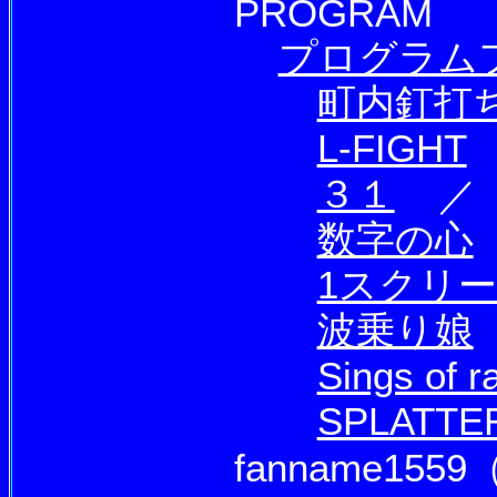
PROGRAM
プログラム
町内釘打
L-FIGHT
３１
／ 
数字の心
1スクリ
波乗り娘
Sings of r
SPLATTE
fanname155