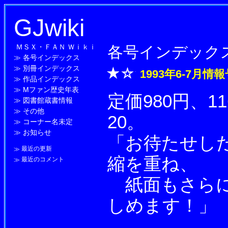
GJwiki
ＭＳＸ・ＦＡＮ Ｗｉｋｉ
各号インデック
≫
各号インデックス
≫
別冊インデックス
1993年6-7月情
≫
作品インデックス
≫
Mファン歴史年表
定価980円、1
≫
図書館蔵書情報
≫
その他
20。
≫
コーナー名未定
≫
お知らせ
「お待たせし
≫
最近の更新
縮を重ね、
≫
最近のコメント
紙面もさらに
しめます！」