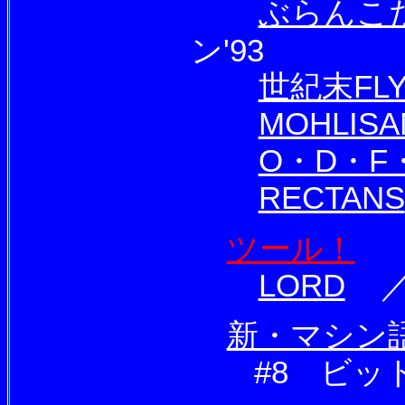
ぶらんこだ
ン'93
世紀末FLY
MOHLISA
O・D・F・
RECTANS
ツール！
LORD
／ 
新・マシン
#8 ビッ