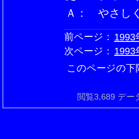
Ａ： やさし
前ページ：
199
次ページ：
199
このページの下
閲覧3,689 データ長