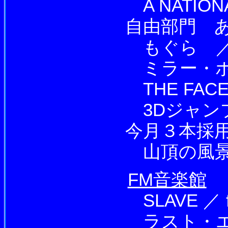
A NATIONA
自由部門 あ
もぐら ／
ミラー・ボッ
THE FA
3Dジャンプ
今月３本採用！
山頂の風景/
FM音楽館
SLAVE ／ fa
ラスト・エンペ