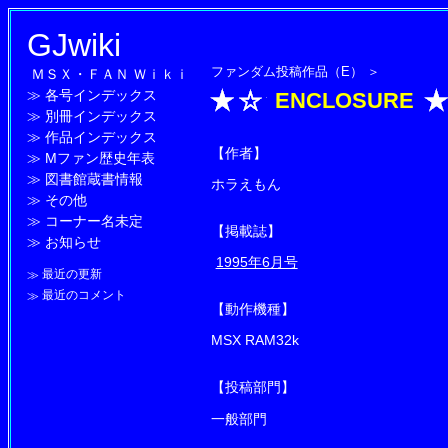
GJwiki
ファンダム投稿作品（E）
＞
ＭＳＸ・ＦＡＮ Ｗｉｋｉ
≫
各号インデックス
ENCLOSURE
≫
別冊インデックス
≫
作品インデックス
【作者】
≫
Mファン歴史年表
≫
図書館蔵書情報
ホラえもん
≫
その他
≫
コーナー名未定
【掲載誌】
≫
お知らせ
1995年6月号
≫
最近の更新
≫
最近のコメント
【動作機種】
MSX RAM32k
【投稿部門】
一般部門