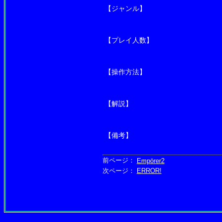
【ジャンル】
【プレイ人数】
【操作方法】
【解説】
【備考】
前ページ：
Empörer2
次ページ：
ERROR!